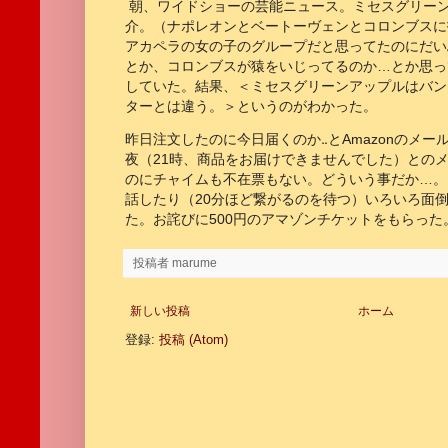
朝、ワイドショーの芸能ニュース。ミセスグリーン
介。（ナポレオンとベートーヴェンとコロンブスに
アカペラの女の子のグループだと思ってたのにだい
とか、コロンブスが猿をいじってるのか…とか思っ
していた。結果、＜ミセスグリーンアップルはバンド
ターとは違う。＞というのがわかった。
昨日注文したのに今日届くのか‥とAmazonのメ
夜（21時、商品をお届けできませんでした）との
のにチャイムも不在票もない。どういう事だか…。
話したり（20分ほど繋がるのを待つ）いろいろ面
た。お詫びに500円のアマゾンチケットをもらった
投稿者
marume
新しい投稿
ホーム
登録:
投稿 (Atom)