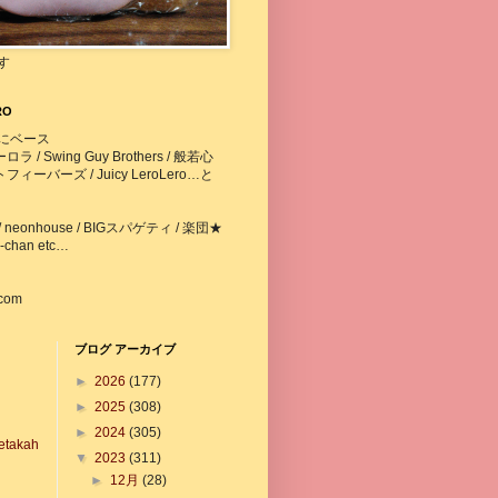
す
RO
にベース
 / Swing Guy Brothers / 般若心
ィーバーズ / Juicy LeroLero…と
 neonhouse / BIGスパゲティ / 楽団★
chan etc…
.com
ブログ アーカイブ
►
2026
(177)
►
2025
(308)
►
2024
(305)
etakah
▼
2023
(311)
►
12月
(28)