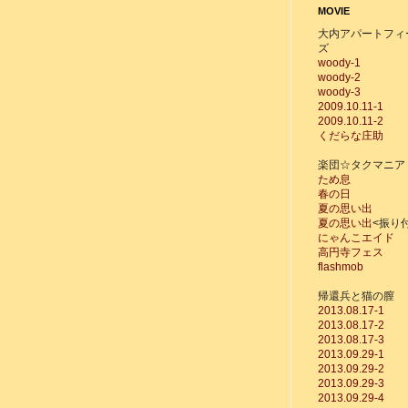
MOVIE
大内アパートフィ
ズ
woody-1
woody-2
woody-3
2009.10.11-1
2009.10.11-2
くだらな庄助
楽団☆タクマニア
ため息
春の日
夏の思い出
夏の思い出
<振り
にゃんこエイド
高円寺フェス
flashmob
帰還兵と猫の膣
2013.08.17-1
2013.08.17-2
2013.08.17-3
2013.09.29-1
2013.09.29-2
2013.09.29-3
2013.09.29-4