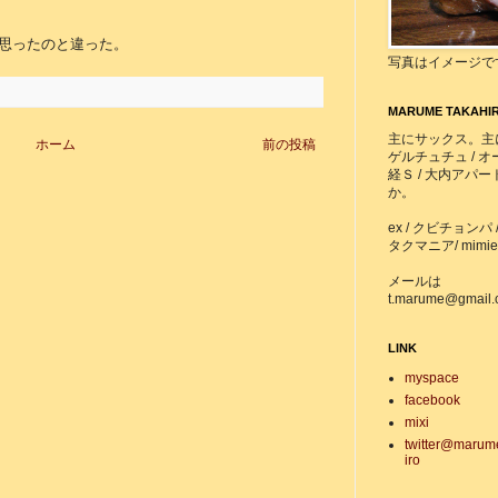
。
と思ったのと違った。
写真はイメージで
MARUME TAKAHI
主にサックス。主
ホーム
前の投稿
ゲルチュチュ / オーロラ
経Ｓ / 大内アパートフ
か。
ex / クビチョンパ /
タクマニア/ mimie-
メールは
t.marume@gmail
LINK
myspace
facebook
mixi
twitter@marum
iro