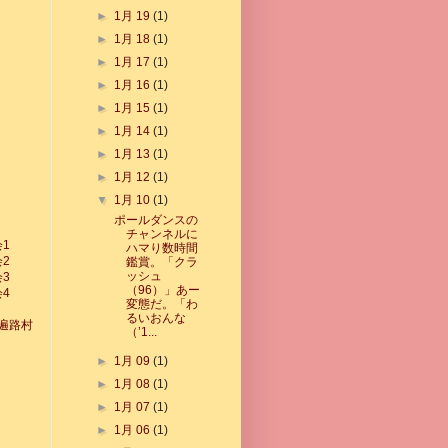
►
1月 19
(1)
►
1月 18
(1)
►
1月 17
(1)
►
1月 16
(1)
►
1月 15
(1)
►
1月 14
(1)
►
1月 13
(1)
►
1月 12
(1)
▼
1月 10
(1)
ポールダンスの
チャンネルに
会1
ハマり数時間
会2
鑑賞。「クラ
ッシュ
会3
（96）」あー
会4
変態だ。「わ
るいおんな
遍路村
（’1...
►
1月 09
(1)
►
1月 08
(1)
►
1月 07
(1)
►
1月 06
(1)