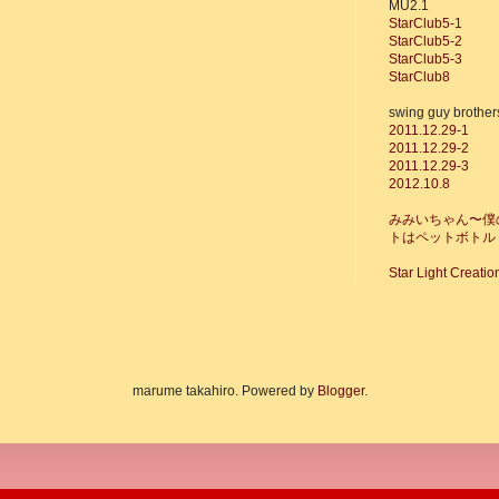
MU2.1
StarClub5-1
StarClub5-2
StarClub5-3
StarClub8
swing guy brother
2011.12.29-1
2011.12.29-2
2011.12.29-3
2012.10.8
みみいちゃん〜僕
トはペットボトル
Star Light Creatio
marume takahiro. Powered by
Blogger
.