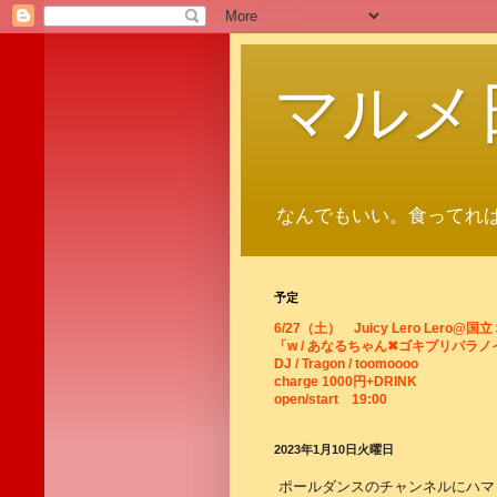
マルメ
なんでもいい。食ってれ
予定
6/27（土） Juicy Lero Lero@国
「w / あなるちゃん✖ゴキブリパラノイヤ
DJ / Tragon / toomoooo
charge 1000円+DRINK
open/start 19:00
2023年1月10日火曜日
ポールダンスのチャンネルにハマ