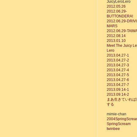
JuicyLeroLero
2012.05.26
2012.06.29-
BUTTONDERA!
2012.06.29-DRIV
MARS
2012.06.29-TAIW
2012.08.14
2013.01.10
Meet The Juicy Le
Lero
2013.04.27-1
2013.04.27-2
2013.04.27-3
2013.04.27-4
2013.04.27-5
2013.04.27-6
2013.04.27-7
2013.09.14-1
2013.09.14
-2
まあ生きていれば
する
mimie-chan
2004SpringScre
SpringScream
twinbee