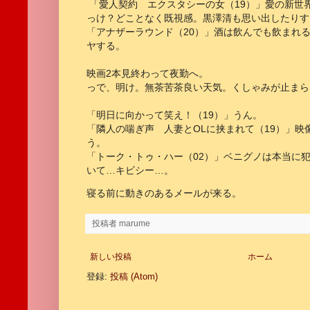
「愛人契約 エクスタシーの女（19）」愛の新世
っけ？どことなく既視感。黒澤清も思い出したりす
「アナザーラウンド（20）」酒は飲んでも飲まれ
ヤする。
映画2本見終わって夜勤へ。
っで、明け。無茶苦茶良い天気。くしゃみが止まら
「明日に向かって笑え！（19）」うん。
「隣人の喘ぎ声 人妻とOLに挟まれて（19）」映
う。
「トーク・トゥ・ハー（02）」ベニグノは本当に
いて…キビシー…。
寝る前に動きのあるメールが来る。
投稿者
marume
新しい投稿
ホーム
登録:
投稿 (Atom)