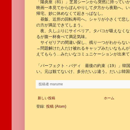
「陽炎座（81）」芝居シーンから突然に持ってい
映画一本見てからぼんやりして夕方から夜勤へ。い
帰宅。妙に休めなくて起きっぱなし。
昼飯、近所の回転寿司へ。シャリが小さくて悲し
の方が満足できてしまう。
夜、久しぶりにサイベリア。タバコが吸えなくな
るが腹一杯食べて満足気味。
サイゼリアの間違い探し、残り一つがわからない
→問題解けた人だけ被れるキャップみたいなもんが
えてもらう…みたいなコミュニケーションが出来て
「パーフェクト・バディ 最後の約束（19）」韓
い。元は観てないけ、多分だいぶ違う。だいぶ韓国
投稿者
marume
新しい投稿
ホーム
登録:
投稿 (Atom)